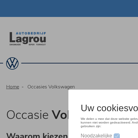
Overslaan
en
naar
de
inhoud
gaan
Home
Occasies Volkswagen
Occasie
Volkswagen
Waarom kiezen voor een tweed