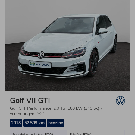
Golf VII GTI
Golf GTI 'Performance' 2.0 TSI 180 kW (245 pk) 7
versnellingen DSG
2018
52.509 km
benzine
Maandelijkse prijs (incl. BTW)
Prijs (incl BTW)