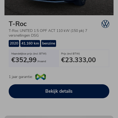
T-Roc
T-Roc UNITED 1.5 OPF ACT 110 kW (150 pk) 7
versnellingen DSG
2020
41.160 km
benzine
Maandelijkse prijs (incl. BTW)
Prijs (incl BTW)
€352,99
€23.333,00
/maand
1 jaar garantie:
Bekijk details