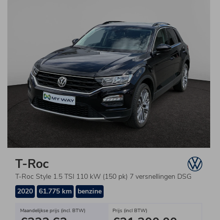
T-Roc
T-Roc Style 1.5 TSI 110 kW (150 pk) 7 versnellingen DSG
2020
61.775 km
benzine
Maandelijkse prijs (incl. BTW)
Prijs (incl BTW)