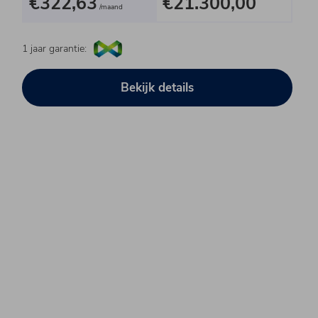
€322,63
€21.300,00
/maand
1 jaar garantie:
Bekijk details