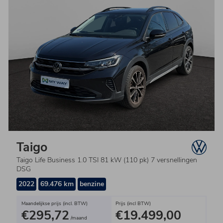
Taigo
Taigo Life Business 1.0 TSI 81 kW (110 pk) 7 versnellingen
DSG
2022
69.476 km
benzine
Maandelijkse prijs (incl. BTW)
Prijs (incl BTW)
€295,72
€19.499,00
/maand