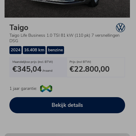
Taigo
Taigo Life Business 1.0 TSI 81 kW (110 pk) 7 versnellingen
DSG
2024
16.408 km
benzine
Maandelijkse prijs (incl. BTW)
Prijs (incl BTW)
€345,04
€22.800,00
/maand
1 jaar garantie:
Bekijk details