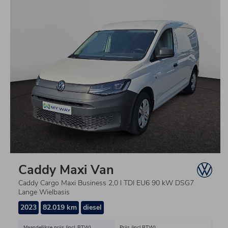
Caddy Maxi Van
Caddy Cargo Maxi Business 2,0 l TDI EU6 90 kW DSG7
Lange Wielbasis
2023
82.019 km
diesel
Maandelijkse prijs (incl. BTW)
Prijs (incl BTW)