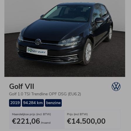
Golf VII
Golf 1.0 TSI Trendline OPF DSG (EU6.2)
2019
94.284 km
benzine
Maandelijkse prijs (incl. BTW)
Prijs (incl BTW)
€221,06
€14.500,00
/maand