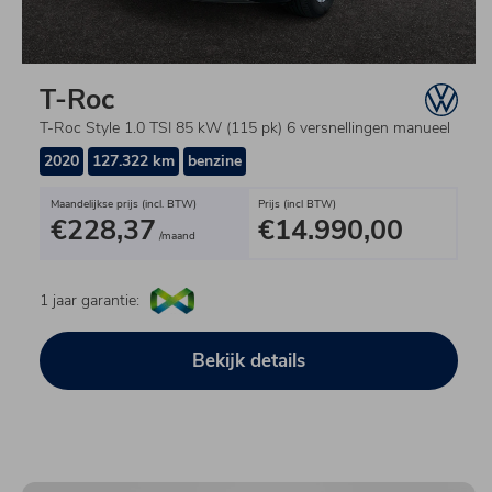
T-Roc
T-Roc Style 1.0 TSI 85 kW (115 pk) 6 versnellingen manueel
2020
127.322 km
benzine
Maandelijkse prijs (incl. BTW)
Prijs (incl BTW)
€228,37
€14.990,00
/maand
1 jaar garantie:
Bekijk details