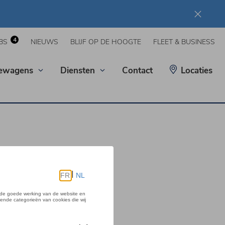
4
BS
NIEUWS
BLIJF OP DE HOOGTE
FLEET & BUSINESS
iewagens
Diensten
Contact
Locaties