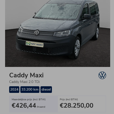
Caddy Maxi
Caddy Maxi 2.0 TDi
2024
33.200 km
diesel
Maandelijkse prijs (incl. BTW)
Prijs (incl BTW)
€426,44
€28.250,00
/maand