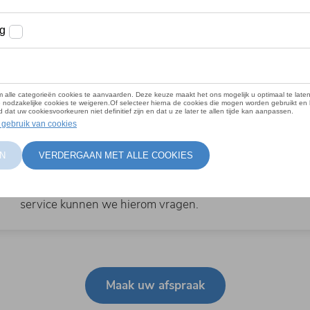
Selecteer een beschikbaar moment.
Onderhoud
Kies de gewenste service.
Gegevens
Vul uw gegevens in en houd alvast uw kentekenplaat e
chassisnummer bij de hand. Afhankelijk van de gevraa
service kunnen we hierom vragen.