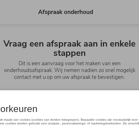
Afspraak onderhoud
Vraag een afspraak aan in enkele
stappen
Dit is een aanvraag voor het maken van een
onderhoudsafspraak. Wij nemen nadien zo snel mogelijk
contact met u op om uw afspraak te bevestigen.
Afspraak
Kies uw merk en verdeler.
Tijdstip