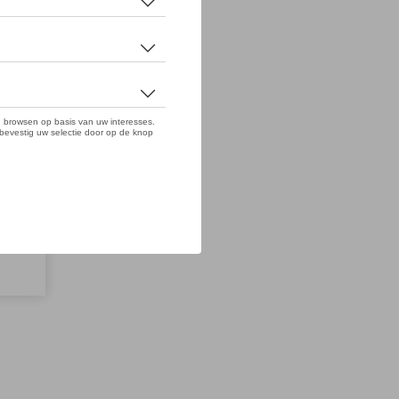
n
gde